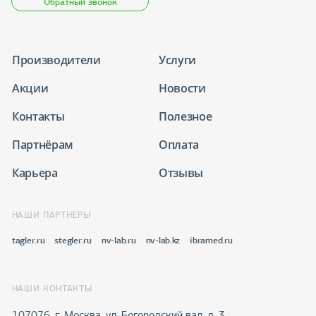
Обратный звонок
Производители
Услуги
Акции
Новости
Контакты
Полезное
Партнёрам
Оплата
Карьера
Отзывы
НАШИ ПАРТНЕРЫ
tagler.ru
stegler.ru
nv-lab.ru
nv-lab.kz
ibramed.ru
НАШИ КОНТАКТЫ
107076, г. Москва, ул. Богородский вал, д. 3