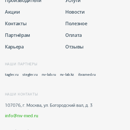
Производители
Услуги
Акции
Новости
Контакты
Полезное
Партнёрам
Оплата
Карьера
Отзывы
НАШИ ПАРТНЕРЫ
tagler.ru
stegler.ru
nv-lab.ru
nv-lab.kz
ibramed.ru
НАШИ КОНТАКТЫ
107076, г. Москва, ул. Богородский вал, д. 3
info@nv-med.ru