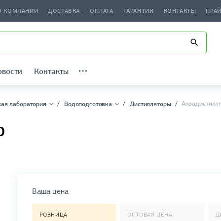
О КОМПАНИИ
ДОСТАВКА
ОПЛАТА
ГАРАНТИИ
КОНТАКТЫ
ПРА
овости
Контакты
Аквадистилля
ая лаборатория
Водоподготовка
Дистилляторы
0
Ваша цена
РОЗНИЦА
ОПТОВАЯ ЦЕНА
Д