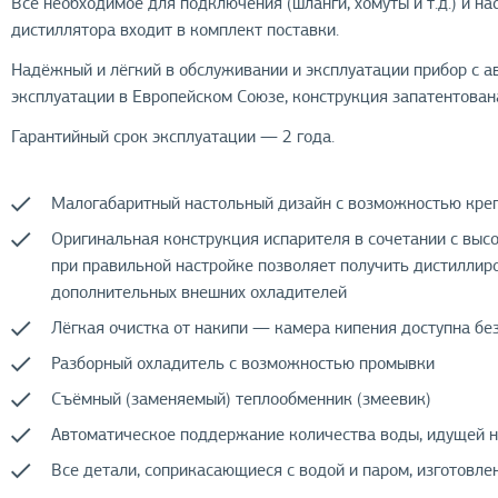
Все необходимое для подключения (шланги, хомуты и т.д.) и н
дистиллятора входит в комплект поставки.
Надёжный и лёгкий в обслуживании и эксплуатации прибор с 
эксплуатации в Европейском Союзе, конструкция запатентован
Гарантийный срок эксплуатации — 2 года.
Малогабаритный настольный дизайн с возможностью креп
Оригинальная конструкция испарителя в сочетании с выс
при правильной настройке позволяет получить дистиллир
дополнительных внешних охладителей
Лёгкая очистка от накипи — камера кипения доступна бе
Разборный охладитель с возможностью промывки
Съёмный (заменяемый) теплообменник (змеевик)
Автоматическое поддержание количества воды, идущей н
Все детали, соприкасающиеся с водой и паром, изготовл