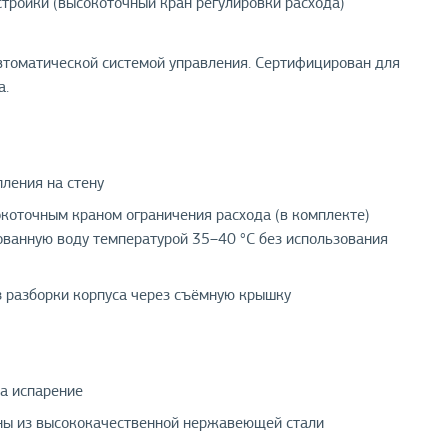
астройки (высокоточный кран регулировки расхода)
автоматической системой управления. Сертифицирован для
а.
ления на стену
окоточным краном ограничения расхода (в комплекте)
ованную воду температурой 35–40 °С без использования
з разборки корпуса через съёмную крышку
а испарение
ены из высококачественной нержавеющей стали