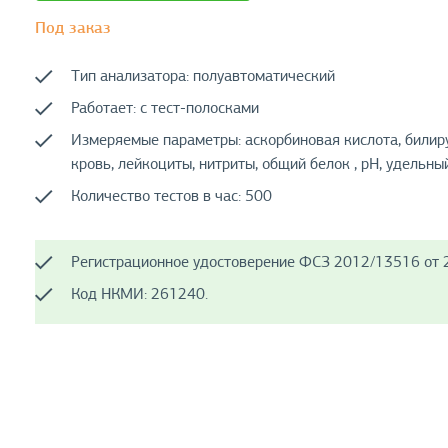
Под заказ
Тип анализатора: полуавтоматический
Работает: с тест-полосками
Измеряемые параметры: аскорбиновая кислота, билиру
кровь, лейкоциты, нитриты, общий белок , рН, удельны
Количество тестов в час: 500
Регистрационное удостоверение ФСЗ 2012/13516 от 2
Код НКМИ: 261240.