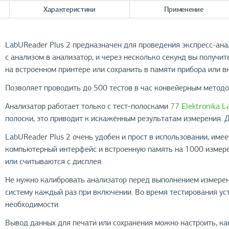
Характеристики
Применение
LabUReader Plus 2 предназначен для проведения экспресс-ана
с анализом в анализатор, и через несколько секунд вы получи
на встроенном принтере или сохранить в памяти прибора или 
Позволяет проводить до 500 тестов в час конвейерным методо
Анализатор работает только с тест-полосками
77 Elektronika L
полоски, это приводит к искажённым результатам измерения. Д
LabUReader Plus 2 очень удобен и прост в использовании, име
компьютерный интерфейс и встроенную память на 1000 измере
или считываются с дисплея.
Не нужно калибровать анализатор перед выполнением измерен
систему каждый раз при включении. Во время тестирования уст
необходимости.
Вывод данных для печати или сохранения можно настроить, к