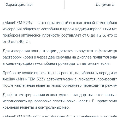
Характеристики
Документы
«МиниГЕМ 523» — это портативный высокоточный гемоглобино
измерения общего гемоглобина в крови модифицированным ме
прибором оптической плотности составляет от 0 до 1,2 Б, что
от 0 до 240 г/л.
Для измерения концентрации достаточно опустить в фотометр
раствором крови и через две секунды на дисплее появится зна
в концентрацию гемоглобина производится автоматически.
Прибор не нужно включать, прогревать, калибровать перед и
ячейку «МиниГЕМ 523» автоматически включается, производи
После извлечения кюветы гемоглобинометр переходит в режи
Для фотометрирования используются стандартные стеклянные 
использовать одноразовые пластиковые кюветы. В корпус гем
хранения кюветы и контрольных мер.
«МиниГЕМ 523» обладает функцией автокалибровки и не треб