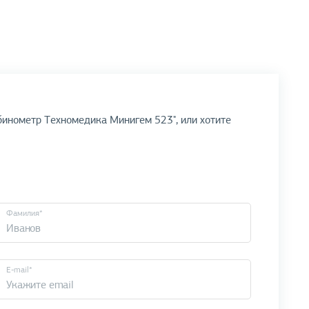
бинометр Техномедика Минигем 523", или хотите
Фамилия*
E-mail*