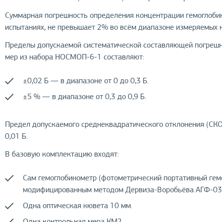
Суммарная погрешность определения концентрации гемоглобин
испытаниях, не превышает 2% во всём диапазоне измеряемых 
Пределы допускаемой систематической составляющей погрешно
мер из набора НОСМОП-6-1 составляют:
±0,02 Б — в диапазоне от 0 до 0,3 Б.
±5 % — в диапазоне от 0,3 до 0,9 Б.
Предел допускаемого среднеквадратического отклонения (СКО
0,01 Б.
В базовую комплектацию входят:
Сам гемоглобинометр (фотометрический портативный гем
модифицированным методом Дервиза-Воробьёва АГФ-03
Одна оптическая кювета 10 мм.
Одна контрольная мера КМ2 .