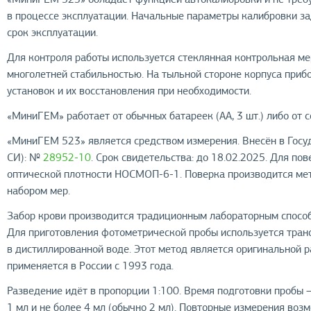
в процессе эксплуатации. Начальные параметры калибровки за
срок эксплуатации.
Для контроля работы используется стеклянная контрольная мер
многолетней стабильностью. На тыльной стороне корпуса приб
установок и их восстановления при необходимости.
«МиниГЕМ» работает от обычных батареек (АА, 3 шт.) либо от с
«МиниГЕМ 523» является средством измерения. Внесён в Госу
СИ): №
28952-10
. Срок свидетельства: до 18.02.2025. Для по
оптической плотности НОСМОП-6-1. Поверка производится ме
набором мер.
Забор крови производится традиционным лабораторным способ
Для приготовления фотометрической пробы используется тра
в дистиллированной воде. Этот метод является оригинальной 
применяется в России с 1993 года.
Разведение идёт в пропорции 1:100. Время подготовки пробы
1 мл и не более 4 мл (обычно 2 мл). Повторные измерения во