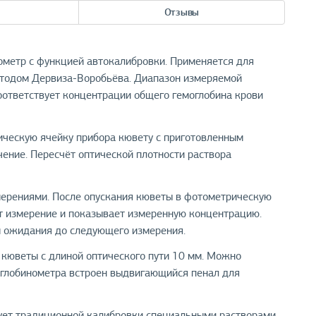
Отзывы
метр с функцией автокалибровки. Применяется для
тодом Дервиза-Воробьёва. Диапазон измеряемой
 соответствует концентрации общего гемоглобина крови
ическую ячейку прибора кювету с приготовленным
чение. Пересчёт оптической плотности раствора
змерениями. После опускания кюветы в фотометрическую
т измерение и показывает измеренную концентрацию.
м ожидания до следующего измерения.
кюветы с длиной оптического пути 10 мм. Можно
оглобинометра встроен выдвигающийся пенал для
ует традиционной калибровки специальными растворами