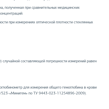
а, полученная при сравнительных медицинских
концентраций.
сти при измерениях оптической плотности стеклянных
) случайной составляющей погрешности измерений равен
оглобинометр для измерения общего гемоглобина в крови
/523-«Минигем» по ТУ 9443-023-11254896-2009).