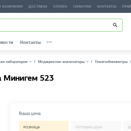
О КОМПАНИИ
ДОСТАВКА
ОПЛАТА
ГАРАНТИИ
КОНТАКТЫ
ПРА
овости
Контакты
ая лаборатория
Медицинские анализаторы
Гемоглобинометры
а Минигем 523
Ваша цена
РОЗНИЦА
ОПТОВАЯ ЦЕНА
Д