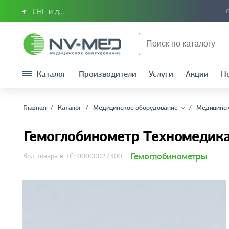
СНГ и другие страны
Каталог
Производители
Услуги
Акции
Н
Главная
Каталог
Медицинское оборудование
Медицинск
Гемоглобинометр Техномедик
Гемоглобинометры
Код товара в 1С: 00000027300