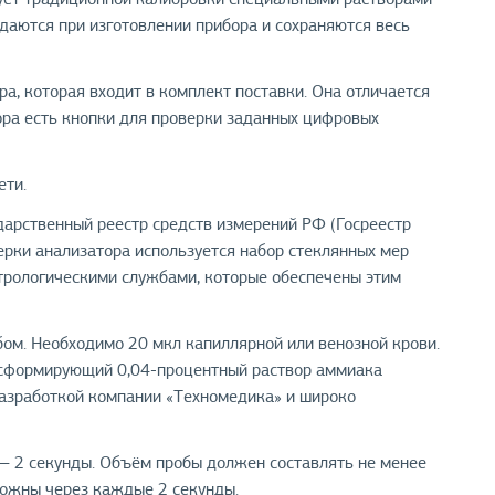
даются при изготовлении прибора и сохраняются весь
а, которая входит в комплект поставки. Она отличается
ора есть кнопки для проверки заданных цифровых
ети.
дарственный реестр средств измерений РФ (Госреестр
верки анализатора используется набор стеклянных мер
трологическими службами, которые обеспечены этим
ом. Необходимо 20 мкл капиллярной или венозной крови.
нсформирующий 0,04-процентный раствор аммиака
разработкой компании «Техномедика» и широко
 — 2 секунды. Объём пробы должен составлять не менее
зможны через каждые 2 секунды.