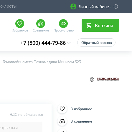
Личный кабинет
ЙС-ЛИСТЫ
Корзина
Избранное
Сравнение
Просмотрено
+7 (800) 444-79-86
Обратный звонок
Гемоглобинометр Техномедика Минигем 523
В избранное
НДС не облагается
В сравнение
ИЛЕРСКАЯ