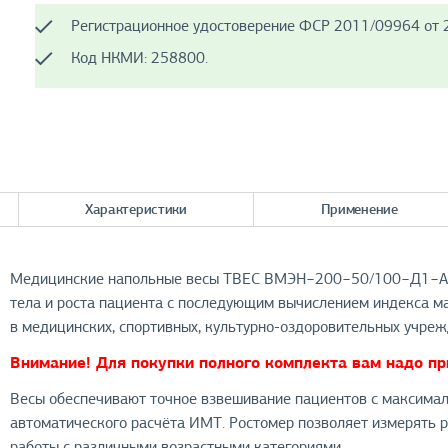
Регистрационное удостоверение ФСР 2011/09964 от 2
Код НКМИ: 258800.
Характеристики
Применение
Медицинские напольные весы ТВЕС ВМЭН−200−50/100−Д1−А с
тела и роста пациента с последующим вычислением индекса м
в медицинских, спортивных, культурно-оздоровительных учрежд
Внимание! Для покупки полного комплекта вам надо при
Весы обеспечивают точное взвешивание пациентов с максимал
автоматического расчёта ИМТ. Ростомер позволяет измерять р
работы с различными возрастными категориями.