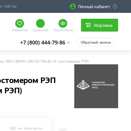
Личный кабинет
ЙС-ЛИСТЫ
Корзина
Избранное
Сравнение
Просмотрено
+7 (800) 444-79-86
Обратный звонок
сы ТВЕС ВМЭН-200-50/100-Д1-А с ростомером РЭП
остомером РЭП
м РЭП)
НДС не облагается