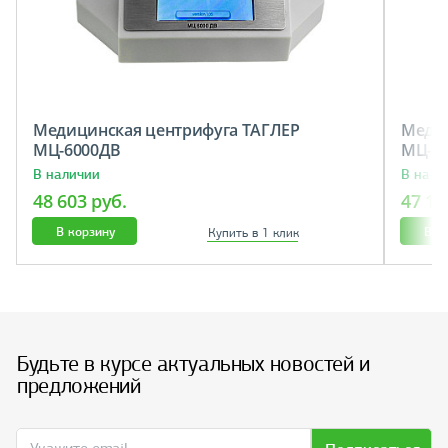
Медицинская центрифуга ТАГЛЕР
Медиц
МЦ-6000ДВ
МЦ-6
В наличии
В нали
48 603 руб.
47 12
В корзину
В к
Купить в 1 клик
Будьте в курсе актуальных новостей и
предложений