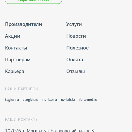
Производители
Услуги
Акции
Новости
Контакты
Полезное
Партнёрам
Оплата
Карьера
Отзывы
НАШИ ПАРТНЕРЫ
tagler.ru
stegler.ru
nv-lab.ru
nv-lab.kz
ibramed.ru
НАШИ КОНТАКТЫ
107076, г. Москва, ул. Богородский вал, д. 3