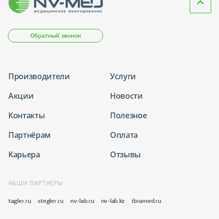
Обратный звонок
Производители
Услуги
Акции
Новости
Контакты
Полезное
Партнёрам
Оплата
Карьера
Отзывы
НАШИ ПАРТНЕРЫ
tagler.ru
stegler.ru
nv-lab.ru
nv-lab.kz
ibramed.ru