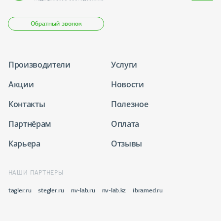
Обратный звонок
Производители
Услуги
Акции
Новости
Контакты
Полезное
Партнёрам
Оплата
Карьера
Отзывы
НАШИ ПАРТНЕРЫ
tagler.ru
stegler.ru
nv-lab.ru
nv-lab.kz
ibramed.ru