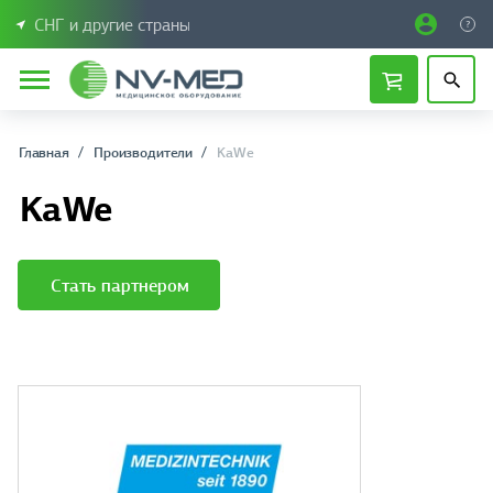
СНГ и другие страны
Главная
Производители
KaWe
KaWe
Стать партнером