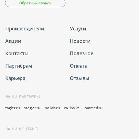
Обратный звонок
Производители
Услуги
Акции
Новости
Контакты
Полезное
Партнёрам
Оплата
Карьера
Отзывы
НАШИ ПАРТНЕРЫ
tagler.ru
stegler.ru
nv-lab.ru
nv-lab.kz
ibramed.ru
НАШИ КОНТАКТЫ