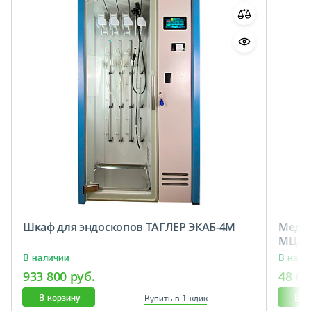
Шкаф для эндоскопов ТАГЛЕР ЭКАБ-4М
Медиц
МЦ-6
В наличии
В нали
933 800 руб.
48 60
В корзину
В к
Купить в 1 клик