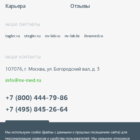
Карьера
Отзывы
НАШИ ПАРТНЕРЫ
tagler.ru
stegler.ru
nv-lab.ru
nv-lab.kz
ibramed.ru
НАШИ КОНТАКТЫ
107076, г. Москва, ул. Богородский вал, д. 3
info@nv-med.ru
+7 (800) 444-79-86
+7 (495) 845-26-64
Скачать реквизиты
Мы используем cookie (файлы с данными о прошлых посещениях сайта) для
персонализации сервисов и удобства пользователей. Мы серьезно относимся