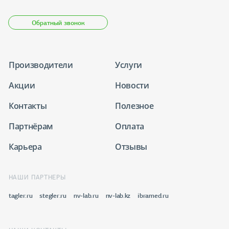
Обратный звонок
Производители
Услуги
Акции
Новости
Контакты
Полезное
Партнёрам
Оплата
Карьера
Отзывы
НАШИ ПАРТНЕРЫ
tagler.ru
stegler.ru
nv-lab.ru
nv-lab.kz
ibramed.ru