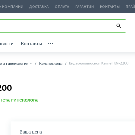
О КОМПАНИИ
ДОСТАВКА
ОПЛАТА
ГАРАНТИИ
КОНТАКТЫ
ПРА
овости
Контакты
Видеокольпоскоп Kernel KN-2200
о и гинекология
Кольпоскопы
200
нета гинеколога
Ваша цена