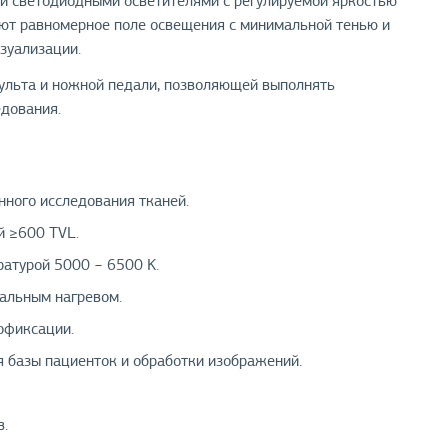
 светодиодными осветителями с регулируемой яркостью
ют равномерное поле освещения с минимальной тенью и
зуализации.
ульта и ножной педали, позволяющей выполнять
дования.
ного исследования тканей.
й ≥600 TVL.
атурой 5000 − 6500 K.
альным нагревом.
офиксации.
 базы пациенток и обработки изображений.
в.