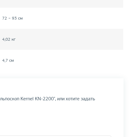
72 − 93 см
4,02 кг
4,7 см
льпоскоп Kernel KN-2200", или хотите задать