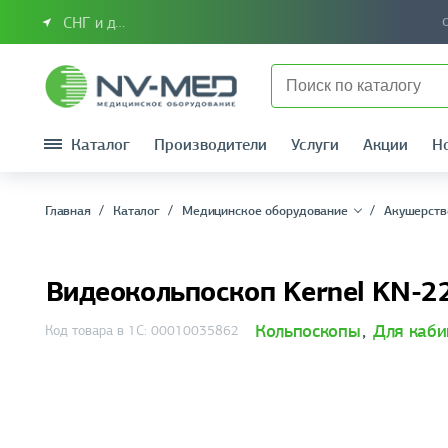
СНГ и другие страны
Каталог
Производители
Услуги
Акции
Н
Главная
Каталог
Медицинское оборудование
Акушерств
Видеокольпоскоп Kernel KN-2
Кольпоскопы
,
Для каби
Код товара в 1С: 00010035862