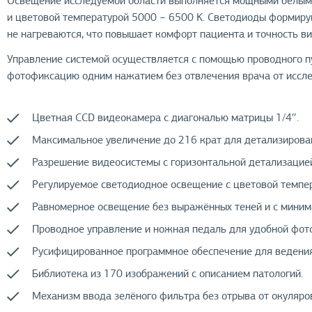
Освещение исследуемой области выполняется мощными белыми
и цветовой температурой 5000 − 6500 K. Светодиоды формиру
не нагреваются, что повышает комфорт пациента и точность ви
Управление системой осуществляется с помощью проводного п
фотофиксацию одним нажатием без отвлечения врача от иссле
Цветная CCD видеокамера с диагональю матрицы 1/4″.
Максимальное увеличение до 216 крат для детализирован
Разрешение видеосистемы с горизонтальной детализацие
Регулируемое светодиодное освещение с цветовой темпер
Равномерное освещение без выражённых теней и с миним
Проводное управление и ножная педаль для удобной фот
Русифицированное программное обеспечение для ведения
Библиотека из 170 изображений с описанием патологий.
Механизм ввода зелёного фильтра без отрыва от окуляро