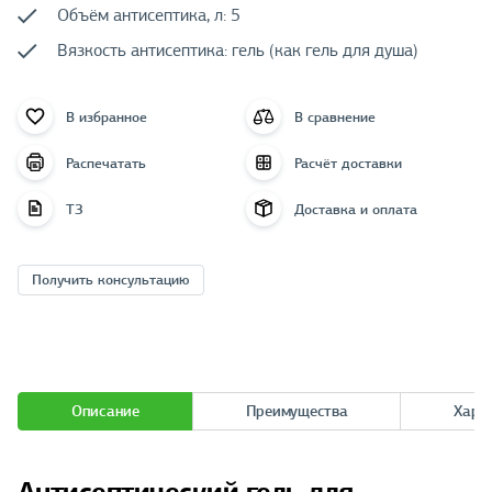
Объём антисептика, л: 5
Вязкость антисептика: гель (как гель для душа)
В избранное
В сравнение
Распечатать
Расчёт доставки
ТЗ
Доставка и оплата
Получить консультацию
Описание
Преимущества
Хара
Антисептический гель для