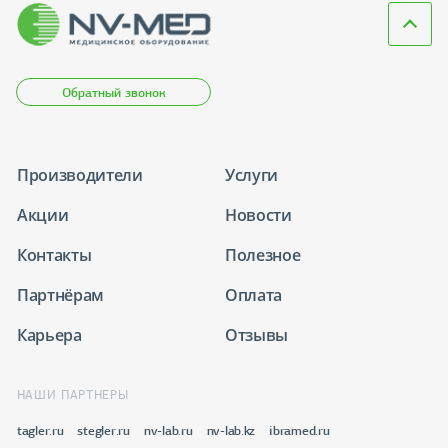
Обратный звонок
Производители
Услуги
Акции
Новости
Контакты
Полезное
Партнёрам
Оплата
Карьера
Отзывы
НАШИ ПАРТНЕРЫ
tagler.ru
stegler.ru
nv-lab.ru
nv-lab.kz
ibramed.ru