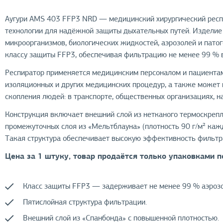
Аугури AMS 403 FFP3 NRD — медицинский хирургический респи
технологии для надёжной защиты дыхательных путей. Издели
микроорганизмов, биологических жидкостей, аэрозолей и патог
классу защиты FFP3, обеспечивая фильтрацию не менее 99 % 
Респиратор применяется медицинским персоналом и пациентами
изоляционных и других медицинских процедур, а также может 
скопления людей: в транспорте, общественных организациях, на
Конструкция включает внешний слой из нетканого термоскреплё
промежуточных слоя из «Мельтблауна» (плотность 90 г/м² кажды
Такая структура обеспечивает высокую эффективность фильт
Цена за 1 штуку, товар продаётся только упаковками п
Класс защиты FFP3 — задерживает не менее 99 % аэрозо
Пятислойная структура фильтрации.
Внешний слой из «Спанбонда» с повышенной плотностью.