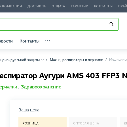
О КОМПАНИИ
ДОСТАВКА
ОПЛАТА
ГАРАНТИИ
КОНТАКТЫ
ПРА
овости
Контакты
Медицинск
индивидуальной защиты
Маски, рeспираторы и перчатки
еспиратор Аугури AMS 403 FFP3 
ерчатки
,
Здравоохранение
Ваша цена
РОЗНИЦА
ОПТОВАЯ ЦЕНА
Д