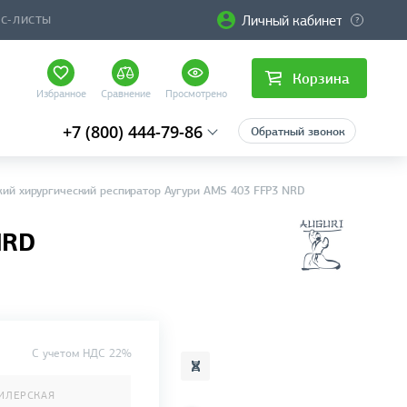
Личный кабинет
ЙС-ЛИСТЫ
Корзина
Избранное
Сравнение
Просмотрено
+7 (800) 444-79-86
Обратный звонок
ий хирургический респиратор Аугури AMS 403 FFP3 NRD
NRD
C учетом НДС 22%
ИЛЕРСКАЯ