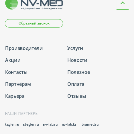
Обратный звонок
Производители
Услуги
Акции
Новости
Контакты
Полезное
Партнёрам
Оплата
Карьера
Отзывы
НАШИ ПАРТНЕРЫ
tagler.ru
stegler.ru
nv-lab.ru
nv-lab.kz
ibramed.ru