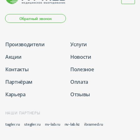
Обратный звонок
Производители
Услуги
Акции
Новости
Контакты
Полезное
Партнёрам
Оплата
Карьера
Отзывы
НАШИ ПАРТНЕРЫ
tagler.ru
stegler.ru
nv-lab.ru
nv-lab.kz
ibramed.ru