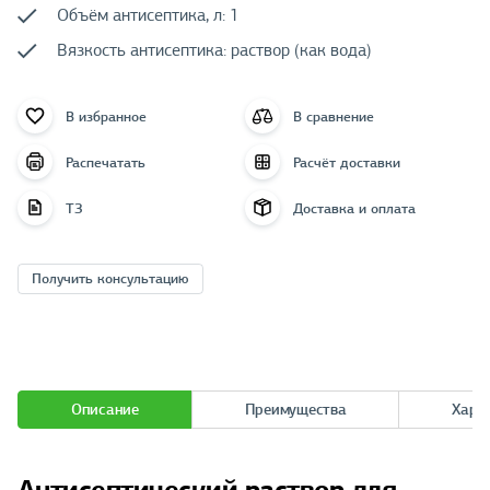
Объём антисептика, л: 1
Вязкость антисептика: раствор (как вода)
В избранное
В сравнение
Распечатать
Расчёт доставки
ТЗ
Доставка и оплата
Получить консультацию
Описание
Преимущества
Хара
Антисептический раствор для