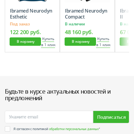
Ibramed Neurodyn
Ibramed Neurodyn
Ibram
Esthetic
Compact
II
Под заказ
В наличии
В нали
122 200 руб.
48 160 руб.
67 05
Купить
Купить
В корзину
В корзину
В к
в 1 клик
в 1 клик
Будьте в курсе актуальных новостей и
предложений
Подписаться
Я согласен с политикой
обработки персональных данных
*