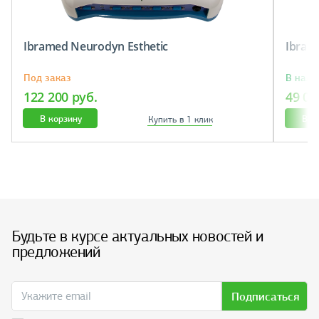
Ibramed Neurodyn Esthetic
Ibram
Под заказ
В нали
122 200 руб.
49 00
В корзину
В к
Купить в 1 клик
Будьте в курсе актуальных новостей и
предложений
Подписаться