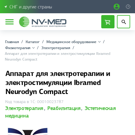
СНГ и другие страны
Главная
Каталог
Медицинское оборудование
Физиотерапия
Электротерапия
Аппарат для электротерапии и электростимуляции Ibramed
Neurodyn Compact
Аппарат для электротерапии и
электростимуляции Ibramed
Neurodyn Compact
Код товара в 1С: 00010023787
Электротерапия
,
Реабилитация
,
Эстетическая
медицина