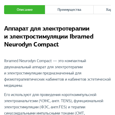
Описание
Преимущества
Хара
Аппарат для электротерапии
и электростимуляции Ibramed
Neurodyn Compact
Ibramed Neurodyn Compact — это компактный
двухканальный аппарат для электротерапии
и электростимуляции предназначенный для
физиотерапевтических кабинетов и кабинетов эстетической
медицины.
Его используют для проведения короткоимпульсной
электроанальгезии (ЧЭНС, англ. TENS), функциональной
электростимуляции (ФЭС, англ.FES) и терапии
синусоидальными импульсными токами (СМТ,