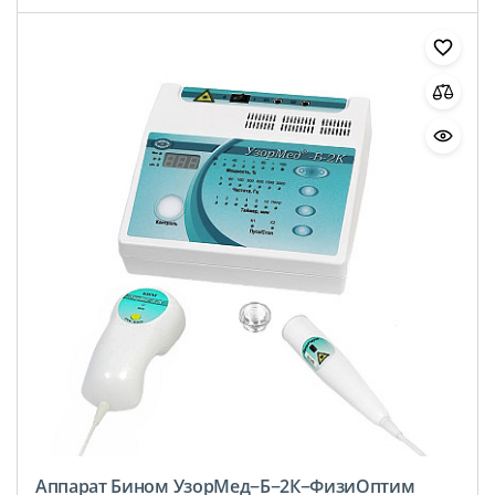
Аппарат Бином УзорМед−Б−2К−ФизиОптим