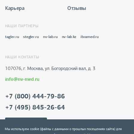
Карьера
Отзывы
НАШИ ПАРТНЕРЫ
tagler.ru
stegler.ru
nv-lab.ru
nv-lab.kz
ibramed.ru
НАШИ КОНТАКТЫ
107076, г. Москва, ул. Богородский вал, д. 3
info@nv-med.ru
+7 (800) 444-79-86
+7 (495) 845-26-64
Скачать реквизиты
Мы используем cookie (файлы с данными о прошлых посещениях сайта) для