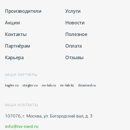
Производители
Услуги
Акции
Новости
Контакты
Полезное
Партнёрам
Оплата
Карьера
Отзывы
НАШИ ПАРТНЕРЫ
tagler.ru
stegler.ru
nv-lab.ru
nv-lab.kz
ibramed.ru
НАШИ КОНТАКТЫ
107076, г. Москва, ул. Богородский вал, д. 3
info@nv-med.ru