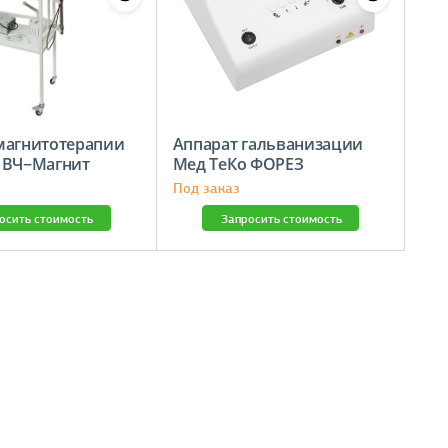
магнитотерапии
Аппарат гальванизации
 ВЧ−Магнит
Мед ТеКо ФОРЕЗ
Под заказ
осить стоимость
Запросить стоимость