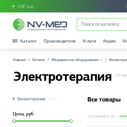
СНГ и другие страны
Каталог
Производители
Услуги
Акции
Н
Главная
Каталог
Медицинское оборудование
Физиотера
Электротерапия
16 тов
Все товары
Физиотерапия
(117)
Цена,
руб.
поп
Сортировать по: