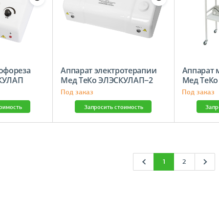
рофореза
Аппарат электротерапии
Аппарат 
КУЛАП
Мед ТеКо ЭЛЭСКУЛАП−2
Мед ТеКо
Под заказ
Под заказ
тоимость
Запросить стоимость
Запр
1
2