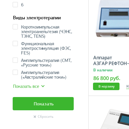
6
Виды электротерапии
Короткоимпульсная
электроанельгезия (ЧЭНС,
ТЭНС, TENS)
Функциональная
электростимуляция (ФЭС,
FES)
Аппарат
Амплипульстерапия (СМТ,
АЗГАР РЕФТО
«Русские токи»)
В наличии
Амплипульстерапия
(«Австралийские токи»)
86 800 руб.
Показать все
К
В корзину
Показать
Сбросить