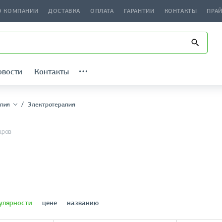
О КОМПАНИИ
ДОСТАВКА
ОПЛАТА
ГАРАНТИИ
КОНТАКТЫ
ПРА
овости
Контакты
пия
Электротерапия
аров
улярности
цене
названию