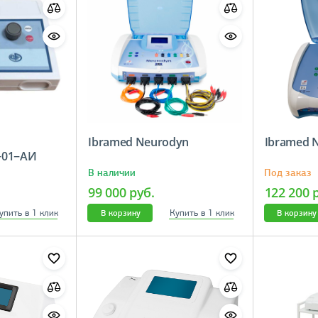
Ibramed Neurodyn
Ibramed N
Н−01−АИ
В наличии
Под заказ
99 000 руб.
122 200 
упить в 1 клик
Купить в 1 клик
В корзину
В корзину