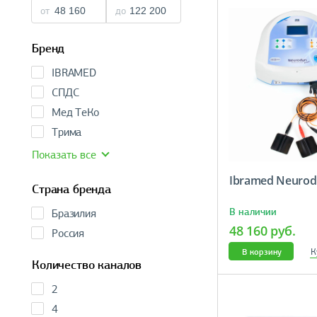
от
до
Бренд
IBRAMED
СПДС
Мед ТеКо
Трима
Показать все
Ibramed Neurod
Страна бренда
В наличии
Бразилия
48 160 руб.
Россия
К
В корзину
Количество каналов
2
4