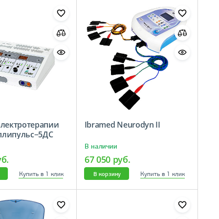
электротерапии
Ibramed Neurodyn II
плипульс−5ДС
В наличии
уб.
67 050 руб.
Купить в 1 клик
Купить в 1 клик
В корзину