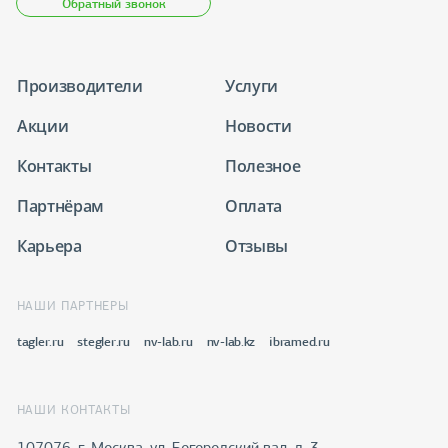
Обратный звонок
Производители
Услуги
Акции
Новости
Контакты
Полезное
Партнёрам
Оплата
Карьера
Отзывы
НАШИ ПАРТНЕРЫ
tagler.ru
stegler.ru
nv-lab.ru
nv-lab.kz
ibramed.ru
НАШИ КОНТАКТЫ
107076, г. Москва, ул. Богородский вал, д. 3