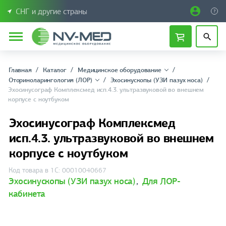
СНГ и другие страны
Главная
Каталог
Медицинское оборудование
Оториноларингология (ЛОР)
Эхосинускопы (УЗИ пазух носа)
Эхосинусограф Комплексмед исп.4.3. ультразвуковой во внешнем
корпусе с ноутбуком
Эхосинусограф Комплексмед
исп.4.3. ультразвуковой во внешнем
корпусе с ноутбуком
Код товара в 1С: 00010040667
Эхосинускопы (УЗИ пазух носа)
,
Для ЛОР-
кабинета