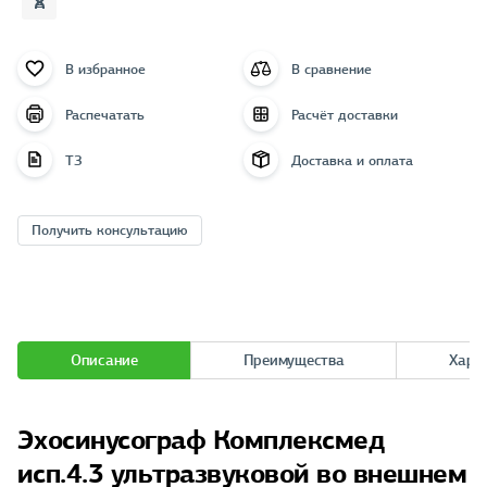
В избранное
В сравнение
Распечатать
Расчёт доставки
ТЗ
Доставка и оплата
Получить консультацию
Описание
Преимущества
Хара
Эхосинусограф Комплексмед
исп.4.3 ультразвуковой во внешнем