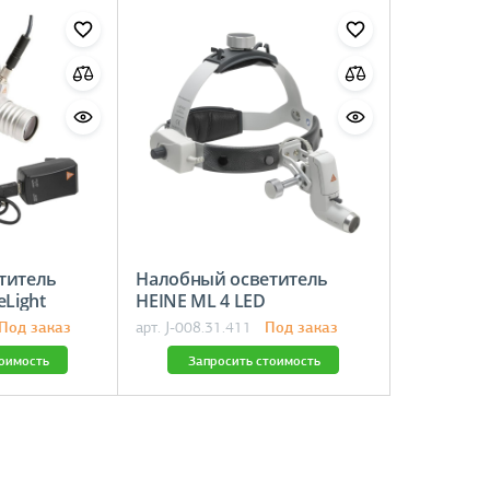
титель
Налобный осветитель
eLight
HEINE ML 4 LED
Под заказ
Под заказ
арт. J-008.31.411
тоимость
Запросить стоимость