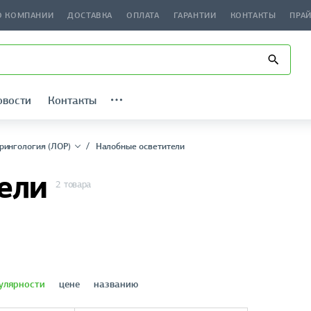
О КОМПАНИИ
ДОСТАВКА
ОПЛАТА
ГАРАНТИИ
КОНТАКТЫ
ПРА
овости
Контакты
рингология (ЛОР)
Налобные осветители
ели
2 товара
улярности
цене
названию