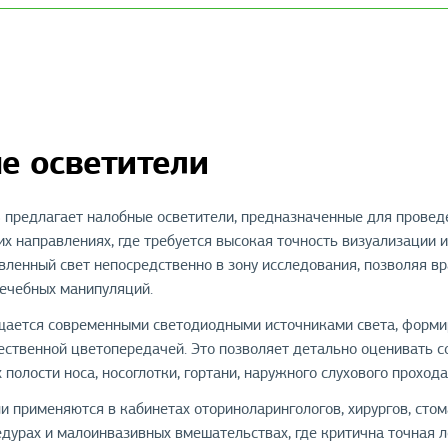
е осветители
предлагает налобные осветители, предназначенные для проведе
х направлениях, где требуется высокая точность визуализации и
вленный свет непосредственно в зону исследования, позволяя вр
лечебных манипуляций.
щается современными светодиодными источниками света, форми
ественной цветопередачей. Это позволяет детально оценивать с
 полости носа, носоглотки, гортани, наружного слухового прохода
и применяются в кабинетах оториноларингологов, хирургов, стом
дурах и малоинвазивных вмешательствах, где критична точная 