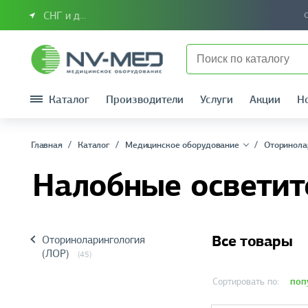
СНГ и другие страны
Каталог
Производители
Услуги
Акции
Н
Главная
Каталог
Медицинское оборудование
Оторинола
Налобные осветит
Все товары
Оториноларингология
(ЛОР)
(45)
поп
Сортировать по: