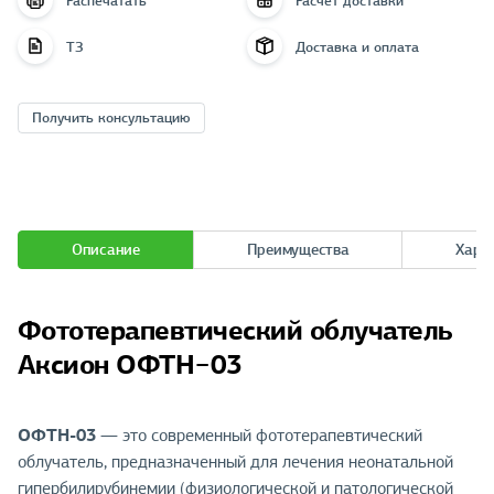
Распечатать
Расчёт доставки
ТЗ
Доставка и оплата
Получить консультацию
Описание
Преимущества
Хара
Фототерапевтический облучатель
Аксион ОФТН−03
ОФТН-03
— это современный фототерапевтический
облучатель, предназначенный для лечения неонатальной
гипербилирубинемии (физиологической и патологической