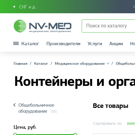
СНГ и другие страны
Каталог
Производители
Услуги
Акции
Н
Главная
Каталог
Медицинское оборудование
Общебольн
Контейнеры и орг
Все товары
Общебольничное
оборудование
(35)
поп
Сортировать по:
Цена,
руб.