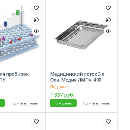
ля пробирок
Медицинский лоток 3 л
ПУ
Ока−Медик ЛМПу−400
Под заказ
1 337 руб.
Купить в 1 клик
Купить в 1 клик
В корзину