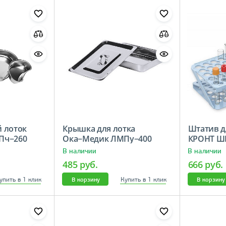
 лоток
Крышка для лотка
Штатив д
Пч−260
Ока−Медик ЛМПу−400
КРОНТ Ш
В наличии
В наличии
485 руб.
666 руб.
упить в 1 клик
Купить в 1 клик
В корзину
В корзину