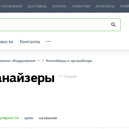
О КОМПАНИИ
ДОСТАВКА
ОПЛАТА
ГАРАНТИИ
КОНТАКТЫ
ПРА
овости
Контакты
ичное оборудование
Контейнеры и органайзеры
анайзеры
17 товаров
улярности
цене
названию