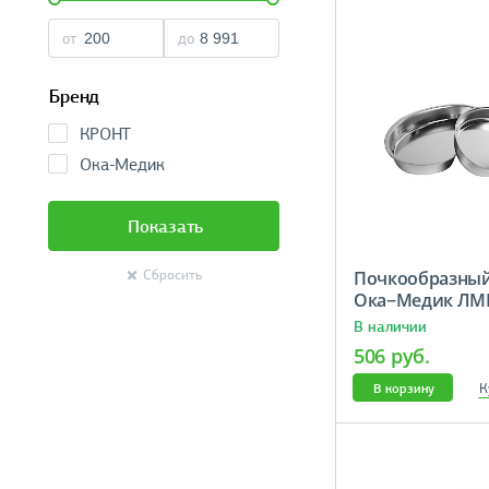
от
до
Бренд
КРОНТ
Ока-Медик
Показать
Почкообразный
Сбросить
Ока−Медик ЛМ
В наличии
506 руб.
К
В корзину