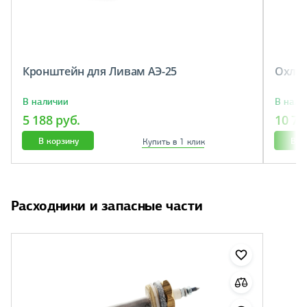
Кронштейн для Ливам АЭ-25
Охлад
В наличии
В нали
5 188 руб.
10 70
В корзину
В к
Купить в 1 клик
Расходники и запасные части