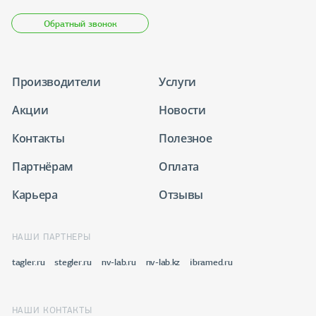
Обратный звонок
Производители
Услуги
Акции
Новости
Контакты
Полезное
Партнёрам
Оплата
Карьера
Отзывы
НАШИ ПАРТНЕРЫ
tagler.ru
stegler.ru
nv-lab.ru
nv-lab.kz
ibramed.ru
НАШИ КОНТАКТЫ