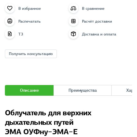
В избранное
В сравнение
Распечатать
Расчёт доставки
ТЗ
Доставка и оплата
Получить консультацию
Описание
Преимущества
Хара
Облучатель для верхних
дыхательных путей
ЭМА ОУФну−ЭМА−Е