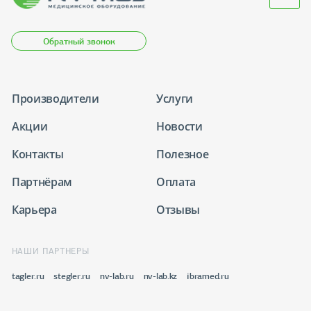
Обратный звонок
Производители
Услуги
Акции
Новости
Контакты
Полезное
Партнёрам
Оплата
Карьера
Отзывы
НАШИ ПАРТНЕРЫ
tagler.ru
stegler.ru
nv-lab.ru
nv-lab.kz
ibramed.ru