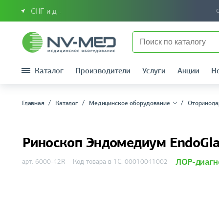
СНГ и другие страны
Каталог
Производители
Услуги
Акции
Н
Главная
Каталог
Медицинское оборудование
Оторинола
Риноскоп Эндомедиум EndoGlan
ЛОР-диагн
арт. 6000-42R
Код товара в 1С: 00010041002