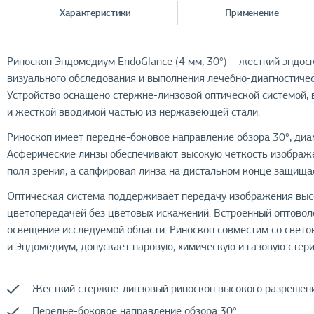
Характеристики
Применение
Риноскоп Эндомедиум EndoGlance (4 мм, 30°) − жесткий эндос
визуального обследования и выполнения лечебно-диагностическ
Устройство оснащено стержне-линзовой оптической системой,
и жесткой вводимой частью из нержавеющей стали.
Риноскоп имеет передне-боковое направление обзора 30°, диам
Асферические линзы обеспечивают высокую четкость изображ
поля зрения, а сапфировая линза на дистальном конце защища
Оптическая система поддерживает передачу изображения высо
цветопередачей без цветовых искажений. Встроенный оптовол
освещение исследуемой области. Риноскоп совместим со светов
и Эндомедиум, допускает паровую, химическую и газовую стер
Жесткий стержне-линзовый риноскоп высокого разрешени
Передне-боковое направление обзора 30°.