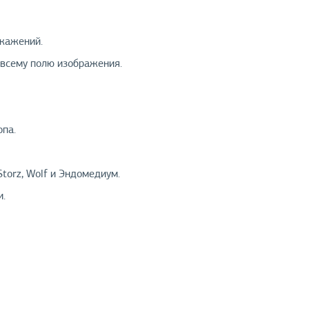
скажений.
 всему полю изображения.
опа.
torz, Wolf и Эндомедиум.
и.