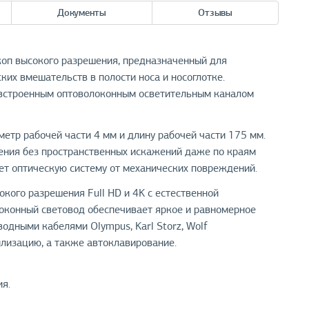
Документы
Отзывы
коп высокого разрешения, предназначенный для
их вмешательств в полости носа и носоглотке.
 встроенным оптоволоконным осветительным каналом
етр рабочей части 4 мм и длину рабочей части 175 мм.
ения без пространственных искажений даже по краям
ет оптическую систему от механических повреждений.
кого разрешения Full HD и 4K с естественной
оконный световод обеспечивает яркое и равномерное
одными кабелями Olympus, Karl Storz, Wolf
илизацию, а также автоклавирование.
я.