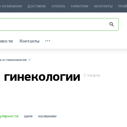
О КОМПАНИИ
ДОСТАВКА
ОПЛАТА
ГАРАНТИИ
КОНТАКТЫ
ПРА
овости
Контакты
о и гинекология
 гинекологии
0 товаров
улярности
цене
названию