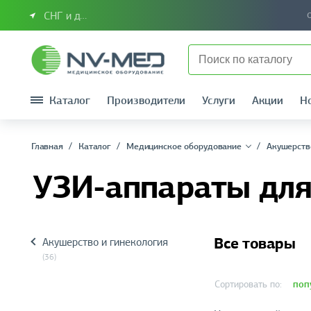
СНГ и другие страны
Каталог
Производители
Услуги
Акции
Н
Главная
Каталог
Медицинское оборудование
Акушерств
УЗИ-аппараты для
Все товары
Акушерство и гинекология
(36)
поп
Сортировать по: