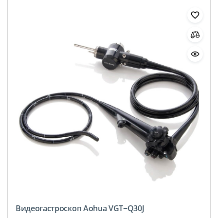
Видеогастроскоп Aohua VGT−Q30J