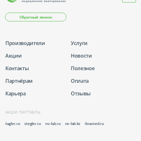
Обратный звонок
Производители
Услуги
Акции
Новости
Контакты
Полезное
Партнёрам
Оплата
Карьера
Отзывы
НАШИ ПАРТНЕРЫ
tagler.ru
stegler.ru
nv-lab.ru
nv-lab.kz
ibramed.ru