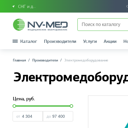
СНГ и другие страны
Каталог
Производители
Услуги
Акции
Н
Главная
Производители
Электромедоборудование
Электромедобору
Цена,
руб.
от
до