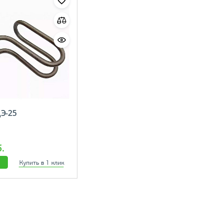
Э-25
б.
Купить в 1 клик