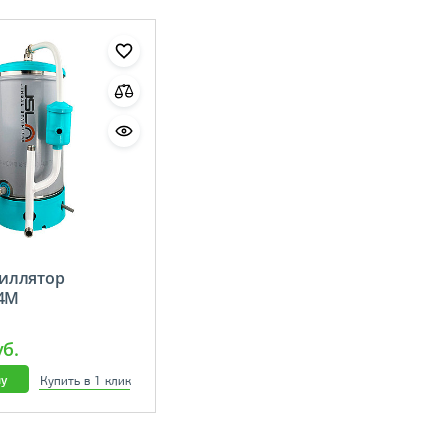
иллятор
−4М
уб.
ну
Купить в 1 клик