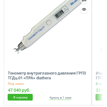
Тонометр внутриглазного давления ГРПЗ
Индик
ТГДц-01 «ПРА» diathera
ГРПЗ 
Под заказ
В нали
47 040 руб.
33 60
В корзину
В к
Купить в 1 клик