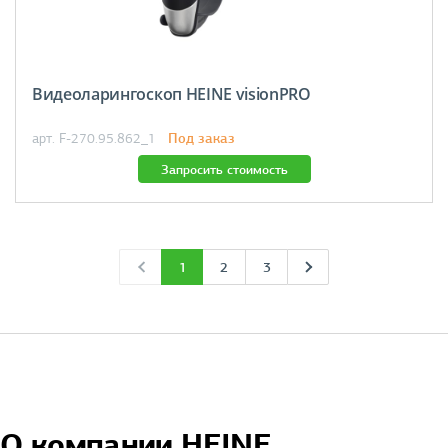
Видеоларингоскоп HEINE visionPRO
Под заказ
арт. F-270.95.862_1
Запросить стоимость
1
2
3
О компании HEINE