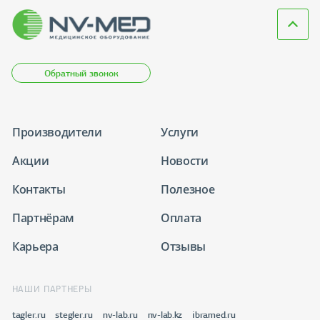
Обратный звонок
Производители
Услуги
Акции
Новости
Контакты
Полезное
Партнёрам
Оплата
Карьера
Отзывы
НАШИ ПАРТНЕРЫ
tagler.ru
stegler.ru
nv-lab.ru
nv-lab.kz
ibramed.ru