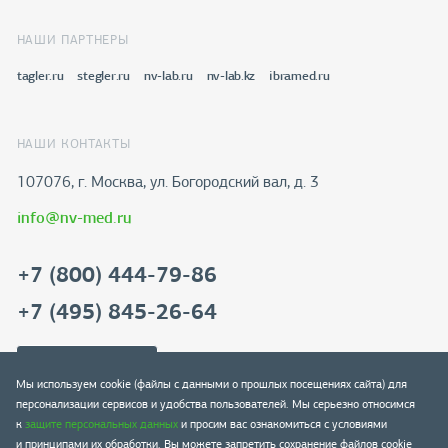
НАШИ ПАРТНЕРЫ
tagler.ru
stegler.ru
nv-lab.ru
nv-lab.kz
ibramed.ru
НАШИ КОНТАКТЫ
107076, г. Москва, ул. Богородский вал, д. 3
info@nv-med.ru
+7 (800) 444-79-86
+7 (495) 845-26-64
Скачать реквизиты
Мы используем cookie (файлы с данными о прошлых посещениях сайта) для
персонализации сервисов и удобства пользователей. Мы серьезно относимся
к
защите персональных данных
и просим вас ознакомиться с условиями
и принципами их обработки. Вы можете запретить сохранение файлов cookie