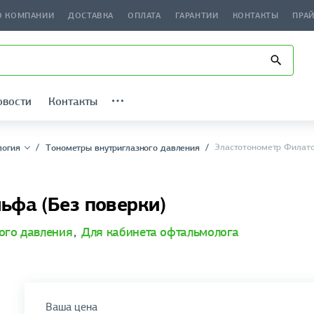
О КОМПАНИИ
ДОСТАВКА
ОПЛАТА
ГАРАНТИИ
КОНТАКТЫ
ПРА
овости
Контакты
Эластотонометр Филат
логия
Тонометры внутриглазного давления
ьфа (Без поверки)
ого давления
,
Для кабинета офтальмолога
Ваша цена