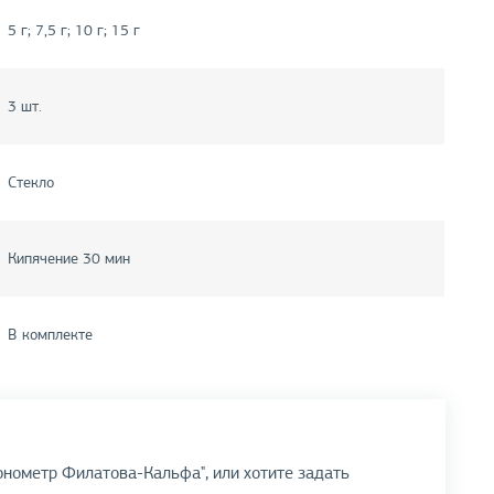
5 г; 7,5 г; 10 г; 15 г
3 шт.
Стекло
Кипячение 30 мин
В комплекте
онометр Филатова-Кальфа", или хотите задать