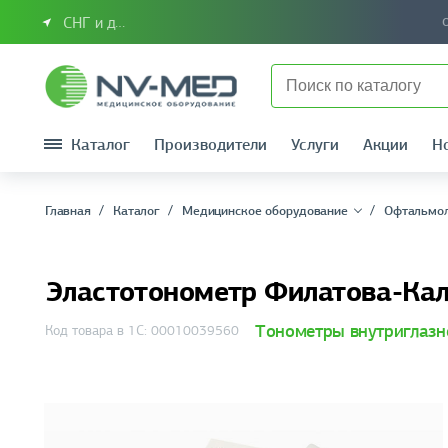
СНГ и другие страны
Каталог
Производители
Услуги
Акции
Н
Главная
Каталог
Медицинское оборудование
Офтальмо
Эластотонометр Филатова-Кал
Тонометры внутриглазн
Код товара в 1С: 00010039560