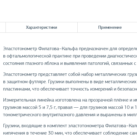
Характеристики
Применение
Эластотонометр Филатова−Кальфа предназначен для определе
в офтальмологической практике при проведении диагностическ
состояния глазного яблока и выявления патологий, связанных 
Эластотонометр представляет собой набор металлических гру
в защитном футляре. Грузики выполнены в виде металлически
пластинками, что обеспечивает точность измерений и безопасн
Измерительная линейка изготовлена на прозрачной плёнке и 
грузиков массой 5 и 7,5 г, правая — для грузиков массой 10 и
тонометрического внутриглазного давления и выражены в милл
Грузики, входящие в комплект эластотонометра Филатова−Ка
кипячения в течение 30 мин, что обеспечивает соблюдение са