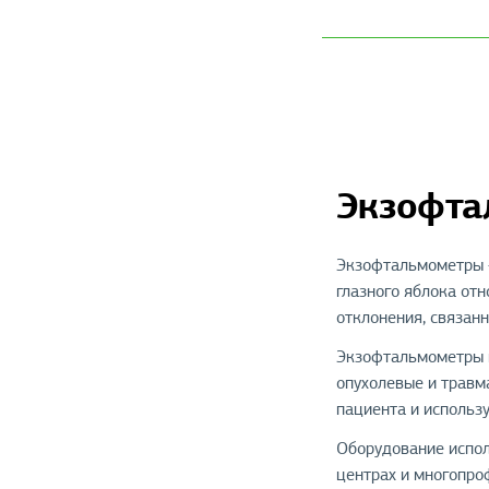
Экзофта
Экзофтальмометры —
глазного яблока от
отклонения, связан
Экзофтальмометры п
опухолевые и травм
пациента и использ
Оборудование испол
центрах и многопр