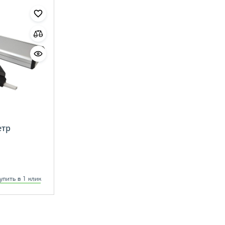
етр
упить в 1 клик