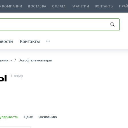
О КОМПАНИИ
ДОСТАВКА
ОПЛАТА
ГАРАНТИИ
КОНТАКТЫ
ПРА
овости
Контакты
логия
Экзофтальмометры
ы
1 товар
улярности
цене
названию