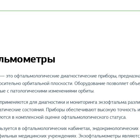
льмометры
 это офтальмологические диагностические приборы, предназна
носительно орбитальной плоскости. Оборудование позволяет объ
ные с патологическими изменениями орбиты.
рименяются для диагностики и мониторинга экзофтальма различ
атические состояния. Приборы обеспечивают высокую точность 
уются в комплексной оценке офтальмологического статуса.
ьзуется в офтальмологических кабинетах, эндокринологических
офильных медицинских учреждениях. Экзофтальмометры являютс