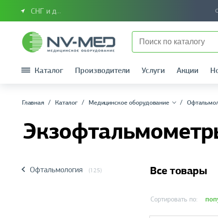
СНГ и другие страны
Каталог
Производители
Услуги
Акции
Н
Главная
Каталог
Медицинское оборудование
Офтальмо
Экзофтальмометр
Все товары
Офтальмология
(125)
поп
Сортировать по: