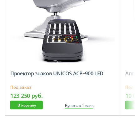
Проектор знаков UNICOS AСР−900 LED
Аппар
Под заказ
Под за
123 250 руб.
10 07
В корзину
В к
Купить в 1 клик