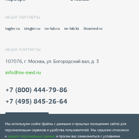
НАШИ ПАРТНЕРЫ
tagler.ru
stegler.ru
nv-lab.ru
nv-lab.kz
ibramed.ru
НАШИ КОНТАКТЫ
107076, г. Москва, ул. Богородский вал, д. 3
info@nv-med.ru
+7 (800) 444-79-86
+7 (495) 845-26-64
Скачать реквизиты
Мы используем cookie (файлы с данными о прошлых посещениях сайта) для
персонализации сервисов и удобства пользователей. Мы серьезно относимся
к
защите персональных данных
и просим вас ознакомиться с условиями