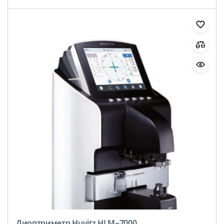
Диоптриметр Huvitz HLM−7000