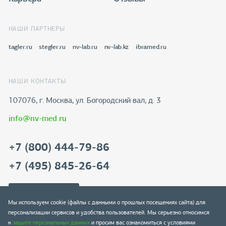
НАШИ ПАРТНЕРЫ
tagler.ru
stegler.ru
nv-lab.ru
nv-lab.kz
ibramed.ru
НАШИ КОНТАКТЫ
107076, г. Москва, ул. Богородский вал, д. 3
info@nv-med.ru
+7 (800) 444-79-86
+7 (495) 845-26-64
Скачать реквизиты
Мы используем cookie (файлы с данными о прошлых посещениях сайта) для
персонализации сервисов и удобства пользователей. Мы серьезно относимся
к
защите персональных данных
и просим вас ознакомиться с условиями