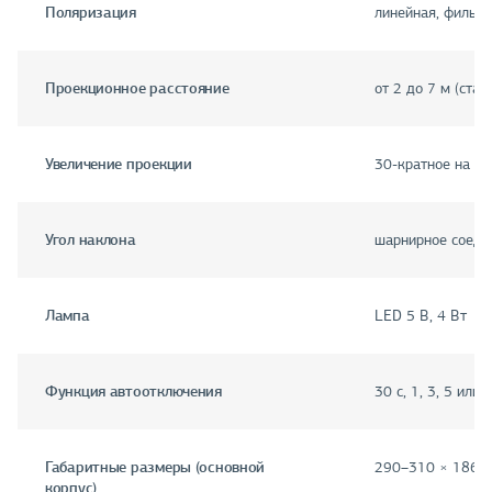
Поляризация
линейная, фильтр
Проекционное расстояние
от 2 до 7 м (стан
Увеличение проекции
30-кратное на ра
Угол наклона
шарнирное соеди
Лампа
LED 5 В, 4 Вт
Функция автоотключения
30 с, 1, 3, 5 или
Габаритные размеры (основной
290–310 × 186 ×
корпус)