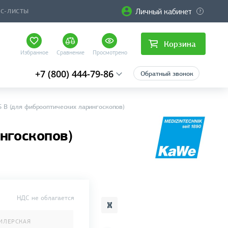
Личный кабинет
ЙС-ЛИСТЫ
Корзина
Избранное
Сравнение
Просмотрено
+7 (800) 444-79-86
Обратный звонок
5 В (для фиброоптических ларингоскопов)
ингоскопов)
НДС не облагается
ИЛЕРСКАЯ