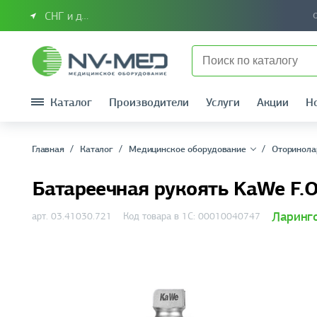
СНГ и другие страны
Каталог
Производители
Услуги
Акции
Н
Главная
Каталог
Медицинское оборудование
Оторинола
Батареечная рукоять KaWe F.O
Ларинг
арт. 03.41030.721
Код товара в 1С: 00010040747