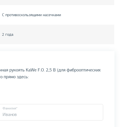
С противоскользящими насечками
2 года
чная рукоять KaWe F.O. 2,5 В (для фиброоптических
то прямо здесь:
Фамилия*