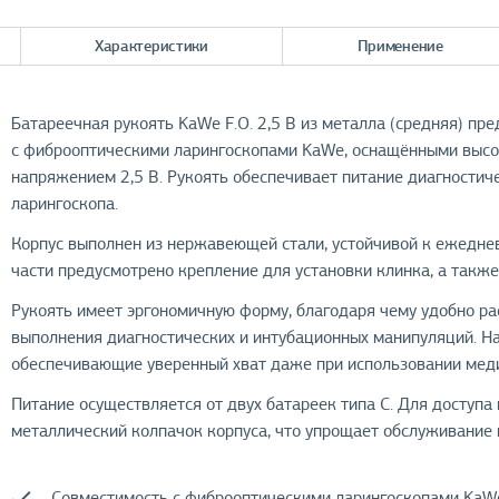
Характеристики
Применение
Батареечная рукоять KaWe F.O. 2,5 В из металла (средняя) пр
с фиброоптическими ларингоскопами KaWe, оснащёнными высо
напряжением 2,5 В. Рукоять обеспечивает питание диагностич
ларингоскопа.
Корпус выполнен из нержавеющей стали, устойчивой к ежеднев
части предусмотрено крепление для установки клинка, а такж
Рукоять имеет эргономичную форму, благодаря чему удобно ра
выполнения диагностических и интубационных манипуляций. На
обеспечивающие уверенный хват даже при использовании меди
Питание осуществляется от двух батареек типа C. Для доступа
металлический колпачок корпуса, что упрощает обслуживание 
Совместимость с фиброоптическими ларингоскопами KaW