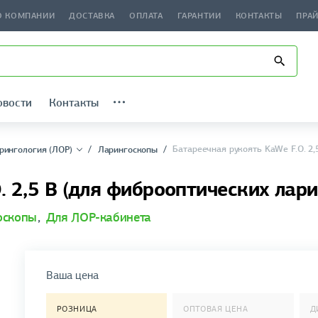
О КОМПАНИИ
ДОСТАВКА
ОПЛАТА
ГАРАНТИИ
КОНТАКТЫ
ПРА
овости
Контакты
Батареечная рукоять KaWe F.O. 2,
рингология (ЛОР)
Ларингоскопы
. 2,5 В (для фиброоптических лар
оскопы
,
Для ЛОР-кабинета
Ваша цена
РОЗНИЦА
ОПТОВАЯ ЦЕНА
Д