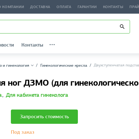
О КОМПАНИИ
ДОСТАВКА
ОПЛАТА
ГАРАНТИИ
КОНТАКТЫ
ПРА
овости
Контакты
Двухступенчатая подста
о и гинекология
Гинекологические кресла
я ног ДЗМО (для гинекологическо
а
,
Для кабинета гинеколога
Запросить стоимость
Под заказ