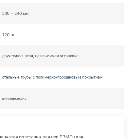
500 × 240 мм
120 кг
двухступенчатая, независимая установка
стальные трубы с полимерно-порошковым покрытием
винилискожа
пенчатая подставка для ног ДЗМО (для