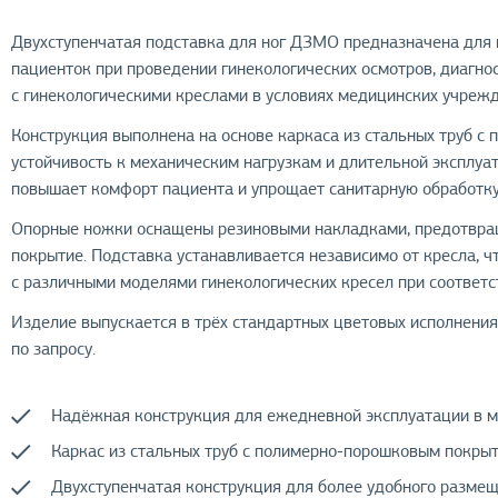
Двухступенчатая подставка для ног ДЗМО предназначена для
пациенток при проведении гинекологических осмотров, диагно
с гинекологическими креслами в условиях медицинских учреж
Конструкция выполнена на основе каркаса из стальных труб 
устойчивость к механическим нагрузкам и длительной эксплуа
повышает комфорт пациента и упрощает санитарную обработку
Опорные ножки оснащены резиновыми накладками, предотв
покрытие. Подставка устанавливается независимо от кресла, 
с различными моделями гинекологических кресел при соответ
Изделие выпускается в трёх стандартных цветовых исполнения
по запросу.
Надёжная конструкция для ежедневной эксплуатации в 
Каркас из стальных труб с полимерно-порошковым покрыт
Двухступенчатая конструкция для более удобного размещ