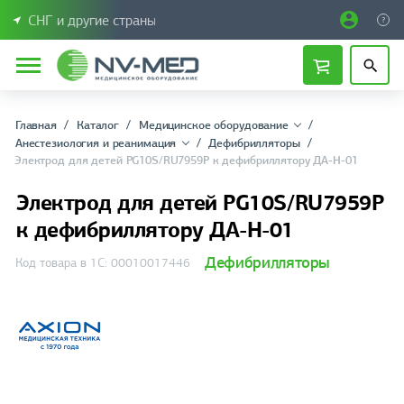
СНГ и другие страны
Главная
Каталог
Медицинское оборудование
Анестезиология и реанимация
Дефибрилляторы
Электрод для детей PG10S/RU7959P к дефибриллятору ДА-Н-01
Электрод для детей PG10S/RU7959P
к дефибриллятору ДА-Н-01
Дефибрилляторы
Код товара в 1С: 00010017446